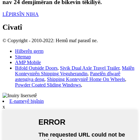
nav 24 demjimêran de bikevin têkiliyê.
LÊPIRSÎN NIHA
Civatî
© Copyright - 2010-2022: Hemû maf parastî ne.
Hilberên germ
Sitemap
AMP Mobile
Bifold Outside Doors
,
Sivik Dual Axle Travel Trailer
,
Malên
Konteynirên Shipping Veguherandin
,
Panelên dîwarê
astengiya deng
,
Shipping Konteynirê Home On Wheels
,
Powder Coated Sliding Windows
,
E-nameyê bişînin
x