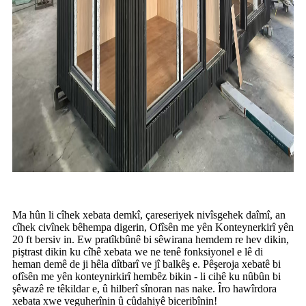
Ma hûn li cîhek xebata demkî, çareseriyek nivîsgehek daîmî, an
cîhek civînek bêhempa digerin, Ofîsên me yên Konteynerkirî yên
20 ft bersiv in. Ew pratîkbûnê bi sêwirana hemdem re hev dikin,
piştrast dikin ku cîhê xebata we ne tenê fonksiyonel e lê di
heman demê de ji hêla dîtbarî ve jî balkêş e. Pêşeroja xebatê bi
ofîsên me yên konteynirkirî hembêz bikin - li cihê ku nûbûn bi
şêwazê re têkildar e, û hilberî sînoran nas nake. Îro hawîrdora
xebata xwe veguherînin û cûdahiyê biceribînin!