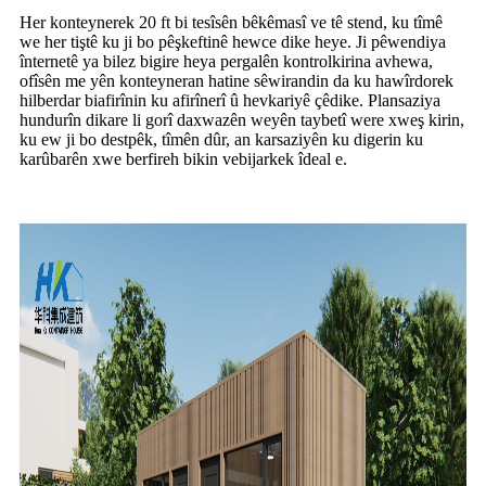
Her konteynerek 20 ft bi tesîsên bêkêmasî ve tê stend, ku tîmê
we her tiştê ku ji bo pêşkeftinê hewce dike heye. Ji pêwendiya
înternetê ya bilez bigire heya pergalên kontrolkirina avhewa,
ofîsên me yên konteyneran hatine sêwirandin da ku hawîrdorek
hilberdar biafirînin ku afirînerî û hevkariyê çêdike. Plansaziya
hundurîn dikare li gorî daxwazên weyên taybetî were xweş kirin,
ku ew ji bo destpêk, tîmên dûr, an karsaziyên ku digerin ku
karûbarên xwe berfireh bikin vebijarkek îdeal e.