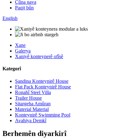
Çûna nava
Paqij bûn
English
Xane
Galerya
Xaniyê konteynerê ofîsê
Kategorî
Şandina Konteynirê House
Flat Pack Konteynirê House
Ronahî Steel Villa
Trailer House
Sitargeha Amûran
Material Material
Konteynirê Swimming Pool
Avahiya Demkî
Berhemên diyarkirî