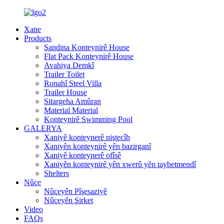
Xane
Products
Şandina Konteynirê House
Flat Pack Konteynirê House
Avahiya Demkî
Trailer Toilet
Ronahî Steel Villa
Trailer House
Sitargeha Amûran
Material Material
Konteynirê Swimming Pool
GALERYA
Xaniyê konteynerê niştecîh
Xaniyên konteynirê yên bazirganî
Xaniyê konteynerê ofîsê
Xaniyên konteynirê yên xwerû yên taybetmendî
Shelters
Nûçe
Nûçeyên Pîşesaziyê
Nûçeyên Şirket
Video
FAQs