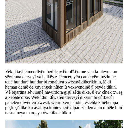
Yek ji taybetmendiyên berbiçav ên ofîsên me yên konteyneran
sêwirana derveyî ya balkêş e. Pencereyên camê yên mezin ne
tenê hundurê hundur bi ronahiya xwezayî diherikînin, lê di
heman demê de xuyangek nûjen û vexwendinê jî peyda dikin.
Vê bijartina sêwiranê hawirdora giştî zêde dike, û ew cîhek xweş
a xebatê dike. Wekî din, dîwarên derveyî dikarin bi cûrbecûr
panelên dîwêr ên xweşik werin xemilandin, estetîkek bêhempa
pêşkêşî dike ku avahiya konteynerê diparêze dema ku dihêle hûn
nasnameya marqeya xwe îfade bikin.