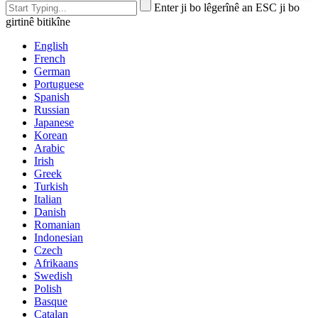
Enter ji bo lêgerînê an ESC ji bo
girtinê bitikîne
English
French
German
Portuguese
Spanish
Russian
Japanese
Korean
Arabic
Irish
Greek
Turkish
Italian
Danish
Romanian
Indonesian
Czech
Afrikaans
Swedish
Polish
Basque
Catalan