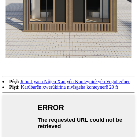
Pêşî:
Ji bo Jiyana Nûjen Xaniyên Konteynirê yên Veguherîner
Piştî:
Karûbarên xwerûkirina nivîsgeha konteynerê 20 ft