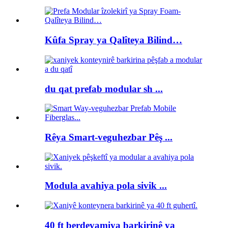
Kûfa Spray ya Qalîteya Bilind…
du qat prefab modular sh ...
Rêya Smart-veguhezbar Pêş ...
Modula avahiya pola sivik ...
40 ft berdevamiya barkirinê ya