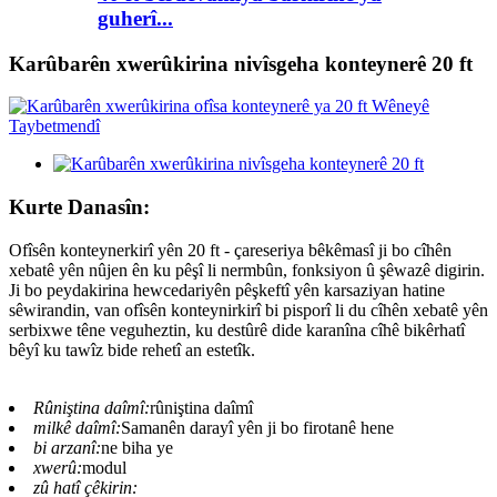
guherî...
Karûbarên xwerûkirina nivîsgeha konteynerê 20 ft
Kurte Danasîn:
Ofîsên konteynerkirî yên 20 ft - çareseriya bêkêmasî ji bo cîhên
xebatê yên nûjen ên ku pêşî li nermbûn, fonksiyon û şêwazê digirin.
Ji bo peydakirina hewcedariyên pêşkeftî yên karsaziyan hatine
sêwirandin, van ofîsên konteynirkirî bi pisporî li du cîhên xebatê yên
serbixwe têne veguheztin, ku destûrê dide karanîna cîhê bikêrhatî
bêyî ku tawîz bide rehetî an estetîk.
Rûniştina daîmî:
rûniştina daîmî
milkê daîmî:
Samanên darayî yên ji bo firotanê hene
bi arzanî:
ne biha ye
xwerû:
modul
zû hatî çêkirin: