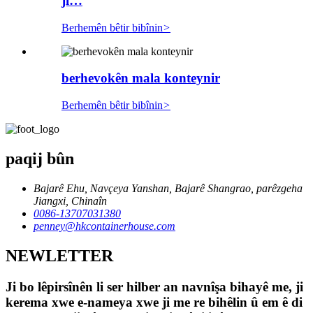
ji…
Berhemên bêtir bibînin
>
berhevokên mala konteynir
Berhemên bêtir bibînin
>
paqij bûn
Bajarê Ehu, Navçeya Yanshan, Bajarê Shangrao, parêzgeha
Jiangxi, Chinaîn
0086-13707031380
penney@hkcontainerhouse.com
NEWLETTER
Ji bo lêpirsînên li ser hilber an navnîşa bihayê me, ji
kerema xwe e-nameya xwe ji me re bihêlin û em ê di