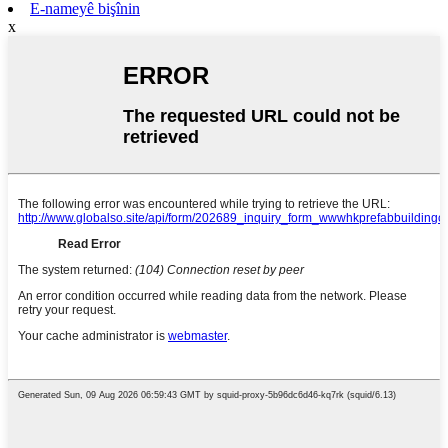
E-nameyê bişînin
x