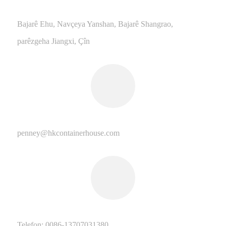
Bajarê Ehu, Navçeya Yanshan, Bajarê Shangrao,
parêzgeha Jiangxi, Çîn
penney@hkcontainerhouse.com
Telefon: 0086-13707031380