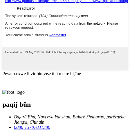
Peyama xwe li vir binivîse û ji me re bişîne
paqij bûn
Bajarê Ehu, Navçeya Yanshan, Bajarê Shangrao, parêzgeha
Jiangxi, Chinaîn
0086-13707031380