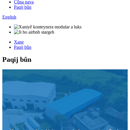
Çûna nava
Paqij bûn
English
Xane
Paqij bûn
Paqij bûn