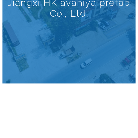
Jiangxi HK avahiya prefab
Co., Ltd.