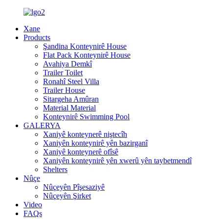
Xane
Products
Şandina Konteynirê House
Flat Pack Konteynirê House
Avahiya Demkî
Trailer Toilet
Ronahî Steel Villa
Trailer House
Sitargeha Amûran
Material Material
Konteynirê Swimming Pool
GALERYA
Xaniyê konteynerê niştecîh
Xaniyên konteynirê yên bazirganî
Xaniyê konteynerê ofîsê
Xaniyên konteynirê yên xwerû yên taybetmendî
Shelters
Nûçe
Nûçeyên Pîşesaziyê
Nûçeyên Şirket
Video
FAQs