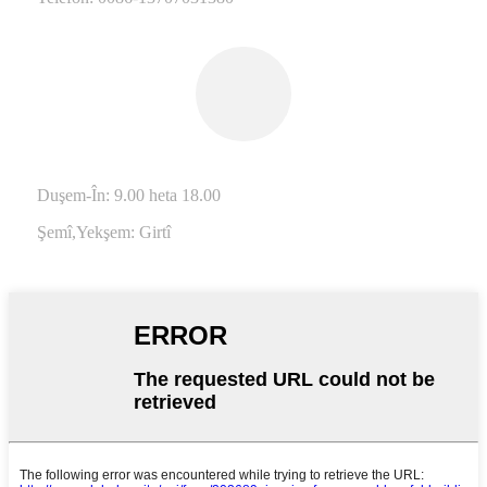
Duşem-În: 9.00 heta 18.00
Şemî,
Yekşem: Girtî