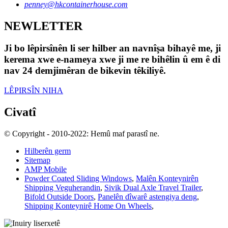
penney@hkcontainerhouse.com
NEWLETTER
Ji bo lêpirsînên li ser hilber an navnîşa bihayê me, ji
kerema xwe e-nameya xwe ji me re bihêlin û em ê di
nav 24 demjimêran de bikevin têkiliyê.
LÊPIRSÎN NIHA
Civatî
© Copyright - 2010-2022: Hemû maf parastî ne.
Hilberên germ
Sitemap
AMP Mobile
Powder Coated Sliding Windows
,
Malên Konteynirên
Shipping Veguherandin
,
Sivik Dual Axle Travel Trailer
,
Bifold Outside Doors
,
Panelên dîwarê astengiya deng
,
Shipping Konteynirê Home On Wheels
,