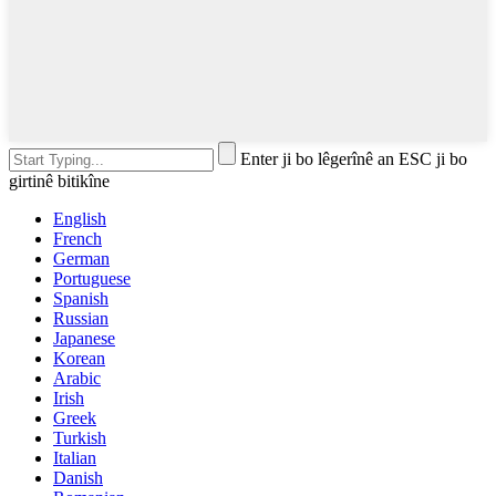
Enter ji bo lêgerînê an ESC ji bo
girtinê bitikîne
English
French
German
Portuguese
Spanish
Russian
Japanese
Korean
Arabic
Irish
Greek
Turkish
Italian
Danish